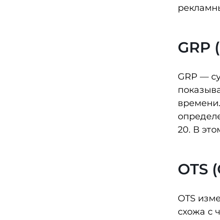
рекламны
GRP (
GRP — су
показыва
времени.
определе
20. В эт
OTS (
OTS изме
схожа с 