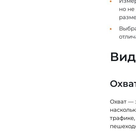
Измер
но не
разм
Выбра
отлич
Вид
Охват
Охват — 
наскольк
трафике,
пешеходо