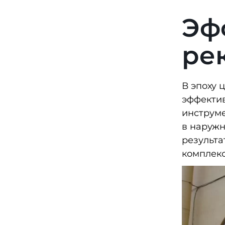
Эф
ре
В эпоху 
эффектив
инструме
в наружн
результа
комплекс