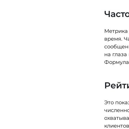
Часто
Метрика 
время. Ч
сообщени
на глаза
Формула 
Рейти
Это пока
численно
охватыва
клиентов