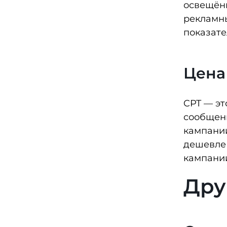
освещённ
рекламны
показате
Цена 
CPT — эт
сообщени
кампании
дешевле 
кампании
Дру