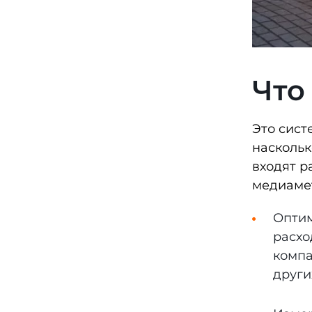
Что
Это сист
наскольк
входят р
медиамет
Опти
расхо
компа
други